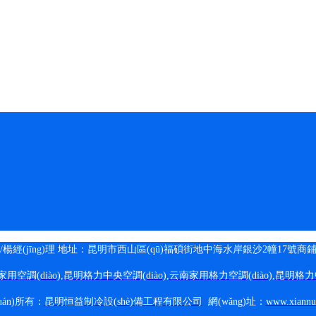
4/楊經(jīng)理
地址：
昆明市西山區(qū)福碩街地中海水岸銀沙2幢17號商
用空調(diào)
,
昆明格力中央空調(diào)
,
云南家用格力空調(diào)
,
昆明
格力
uán)所有：
昆明恒益制冷設(shè)備工程有限公司
網(wǎng)址：
www.xiann