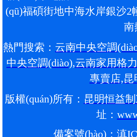
(qū)福碩街地中海水岸銀沙2幢1
南
熱門搜索：
云南中央空調(diào
中央空調(diào)
,
云南家用格力空調
專賣店
,
昆
版權(quán)所有：
昆明恒益制冷
址：
www
備案號(hào)：
滇IC