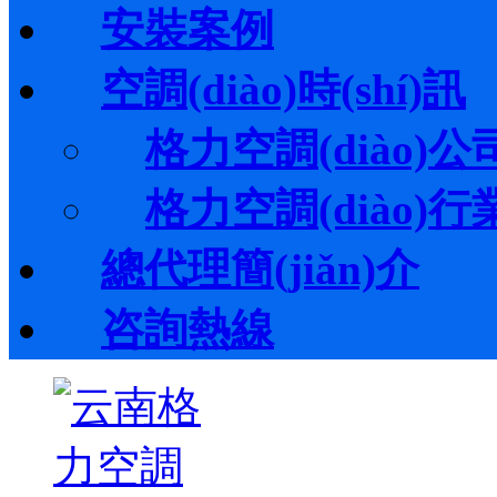
安裝案例
空調(diào)時(shí)訊
格力空調(diào)公司動
格力空調(diào)行業(y
總代理簡(jiǎn)介
咨詢熱線