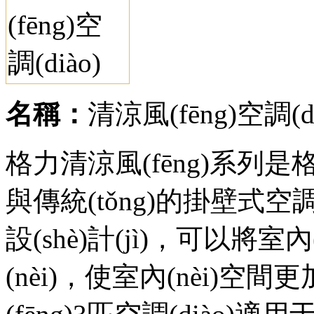
名稱：
清涼風(fēng)空調(di
格力清涼風(fēng)系列是格
與傳統(tǒng)的掛壁式空調
設(shè)計(jì)，可以將
(nèi)，使室內(nèi