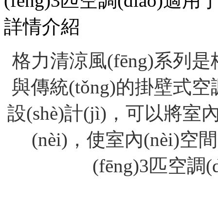
(fēng)3匹空調(diào)
詳情介紹
格力清涼風(fēng)系列是格
與傳統(tǒng)的掛壁式空
設(shè)計(jì)，可
(nèi)，使室內(n
(fēng)3匹空