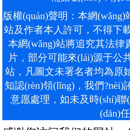
版權(quán)聲明：本網(wǎng)站
站及作者本人許可，不得下載
本網(wǎng)站將追究其法律責(z
片，部分可能來(lái)源于公共網
站，凡圖文未署名者均為原始狀
知認(rèn)領(lǐng)，我們?
意愿處理，如未及時(shí)聯(l
(dān)