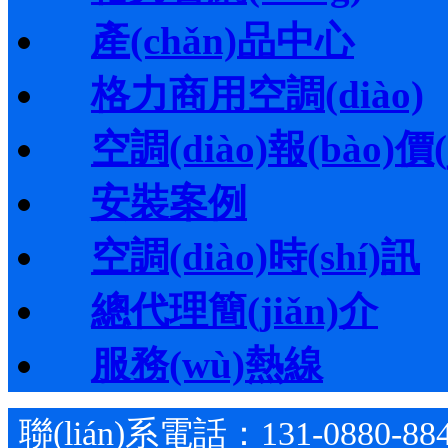
產(chǎn)品中心
格力商用空調(diào)
空調(diào)報(bào)價(j
安裝案例
空調(diào)時(shí)訊
總代理簡(jiǎn)介
服務(wù)熱線
聯(lián)系電話：131-0880-88