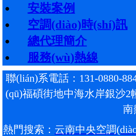
安裝案例
空調(diào)時(shí)訊
總代理簡介
服務(wù)熱線
聯(lián)系電話：131-0880-88
(qū)福碩街地中海水岸銀沙2幢1
南
熱門搜索：
云南中央空調(diào