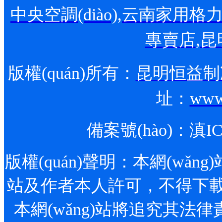
中央空調(diào)
,
云南家用格力空調
專賣店
,
昆
版權(quán)所有：
昆明恒益制冷
址：
www
備案號(hào)：
滇IC
版權(quán)聲明：本網(wǎng)站
站及作者本人許可，不得下載、轉
本網(wǎng)站將追究其法律責