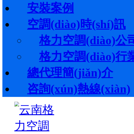
安裝案例
空調(diào)時(shí)訊
格力空調(diào)公司動
格力空調(diào)行業(y
總代理簡(jiǎn)介
咨詢(xún)熱線(xiàn)