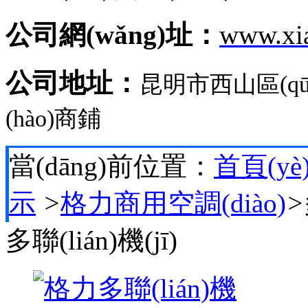
公司網(wǎng)址：
www.xi
公司地址：
昆明市西山區(q
(hào)商鋪
當(dāng)前位置：
首頁(yè
示
>
格力商用空調(diào)
>
多聯(lián)機(jī)