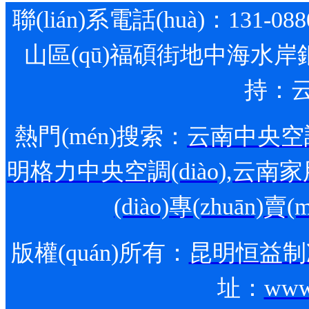
聯(lián)系電話(huà)：131-088
山區(qū)福碩街地中海水岸銀沙
持：
熱門(mén)搜索：
云南中央空調(
明格力中央空調(diào)
,
云南家用
(diào)專(zhuān)賣(
版權(quán)所有：
昆明恒益制冷
址：
www