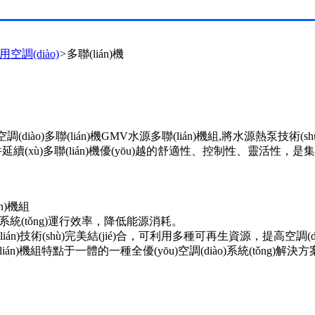
空調(diào)
>
多聯(lián)機
diào)多聯(lián)機GMV水源多聯(lián)機組,將水源熱泵技術(sh
續(xù)多聯(lián)機優(yōu)越的舒適性、控制性、靈活性
n)機組
統(tǒng)運行效率，降低能源消耗。
n)技術(shù)完美結(jié)合，可利用多種可再生資源，提高空調(di
)機組特點于一體的一種全優(yōu)空調(diào)系統(tǒng)解決方案