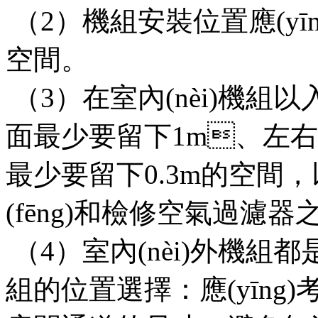
（2）機組安裝位置應(yīn
空間。
（3）在室內(nèi)機組以
面最少要留下1m、左右
最少要留下0.3m的空間
(fēng)和檢修空氣過濾器之用
（4）室內(nèi)外機組都
組的位置選擇：應(yīn