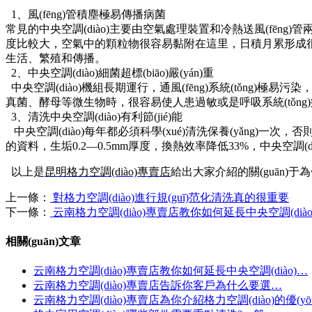
1、風(fēng)管積塵極易傳播病菌
常見的中央空調(diào)主要由空氣處理裝置和冷熱送風(fēng)管兩大部
度比較大，空氣中的顆粒物很容易黏附在這里，日積月累形成很
生活、繁殖和傳播。
2、中央空調(diào)細菌超標(biāo)嚴(yán)重
中央空調(diào)機組長期運行，通風(fēng)系統(tǒng)極易污染
真菌、酵母等微生物時，很容易使人患過敏或是呼吸系統(tǒng)
3、清洗中央空調(diào)有利節(jié)能
中央空調(diào)每年都必須科學(xué)清洗保養(yǎng)一次，
的資料，生垢0.2—0.5mm厚度，換熱效率降低33%，中央空調(d
以上是
昆明格力空調(diào)專賣店
給出大家介紹的
關(guān)
上一條：
對格力空調(diào)進行規(guī)范化清洗真的很重要
下一條：
云南格力空調(diào)專賣店教你如何延長中央空調(dià
相關(guān)文章
云南格力空調(diào)專賣店教你如何延長中央空調(diào)…
云南格力空調(diào)專賣店告訴你客戶為什么要選…
云南格力空調(diào)專賣店為你介紹格力空調(diào)的優(yō