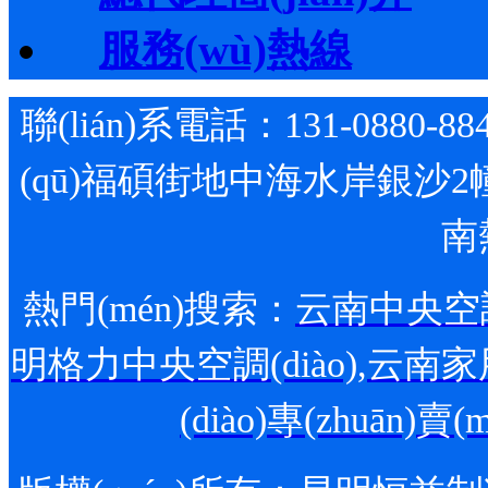
服務(wù)熱線
聯(lián)系電話：131-0880-88
(qū)福碩街地中海水岸銀沙2幢1
南
熱門(mén)搜索：
云南中央空調(
明格力中央空調(diào)
,
云南家用
(diào)專(zhuān)賣(