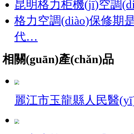
昆明格力柜機(jī)空調(
格力空調(diào)保修期
代…
相關(guān)產(chǎn)品
麗江市玉龍縣人民醫(yī)