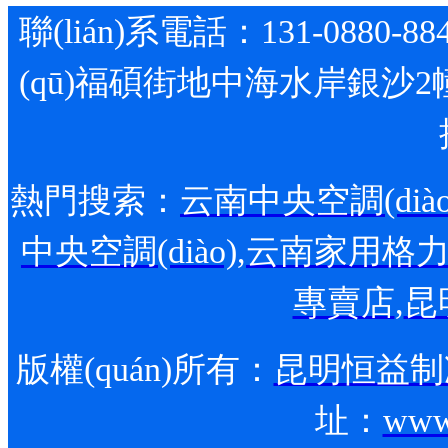
聯(lián)系電話：131-0880-88
(qū)福碩街地中海水岸銀沙2
熱門搜索：
云南中央空調(diào
中央空調(diào)
,
云南家用格力空調
專賣店
,
昆
版權(quán)所有：
昆明恒益制冷
址：
www