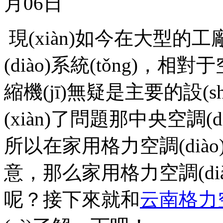
月06日
現(xiàn)如今在大型的
(diào)系統(tǒng)，相對于
縮機(jī)無疑是主要的設(shè
(xiàn)了問題那中央空調(dià
所以在家用格力空調(diào
意，那么家用格力空調(
呢？接下來就和
云南格力空