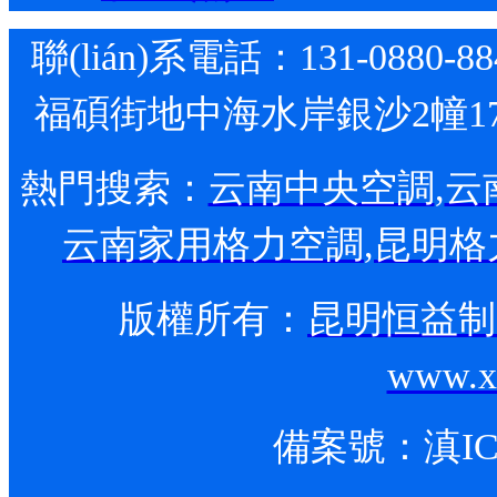
聯(lián)系電話：131-0880-
福碩街地中海水岸銀沙2幢1
熱門搜索：
云南中央空調
,
云
云南家用格力空調
,
昆明
格
版權所有：
昆明恒益制
www.x
備案號：
滇IC