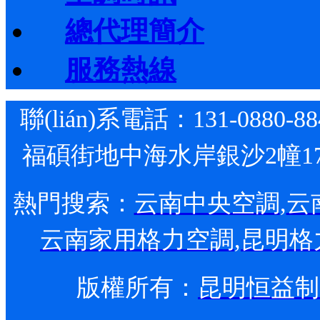
總代理簡介
服務熱線
聯(lián)系電話：131-0880-
福碩街地中海水岸銀沙2幢1
熱門搜索：
云南中央空調
,
云
云南家用格力空調
,
昆明
格
版權所有：
昆明恒益制