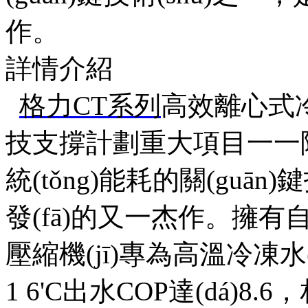
作。
詳情介紹
格力CT系列
高效離心式冷
技支撐計劃重大項目一一
統(tǒng)能耗的關(guān)
發(fā)的又一杰作。擁有自主
壓縮機(jī)專為高溫冷凍水(12~2
1 6'C出水COP達(dá)