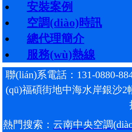
安裝案例
空調(diào)時訊
總代理簡介
服務(wù)熱線
聯(lián)系電話：131-0880-88
(qū)福碩街地中海水岸銀沙2
熱門搜索：
云南中央空調(diào