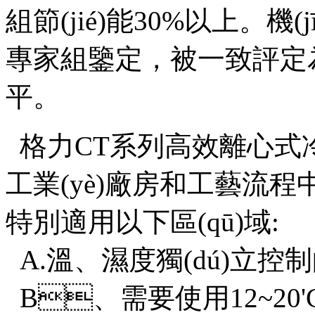
組節(jié)能30%以上。機(jī)
專家組鑒定，被一致評定為達
平。
格力CT系列高效離心式冷水
工業(yè)廠房和工藝流程中
特別適用以下區(qū)域:
A.溫、濕度獨(dú)立
B、需要使用12~20'