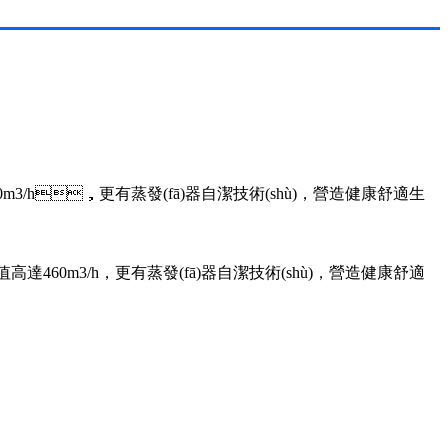
3/h，更有蒸發(fā)器自潔技術(shù)，營造健康舒適生
高達460m3/h，更有蒸發(fā)器自潔技術(shù)，營造健康舒適