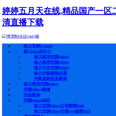
婷婷五月天在线,精品国产一区
清直播下载
格力官網(wǎng)
產(chǎn)品中心
格力家用空調(diào)
格力商用空調(diào)
格力中央空調(diào)
格力空氣能熱水器
空氣源熱泵采暖器
格力商用空調(diào)
空調(diào)報價
安裝案例
空調(diào)時訊
格力空調(diào)公司動態(tài)
格力空調(diào)行業(yè)動態(tài)