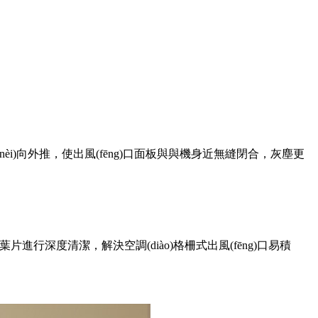
，由內(nèi)向外推，使出風(fēng)口面板與與機身近無縫閉合，灰塵更
g)葉片
進行深度清潔，解決空調(diào)格柵式出風(fēng)
口易積