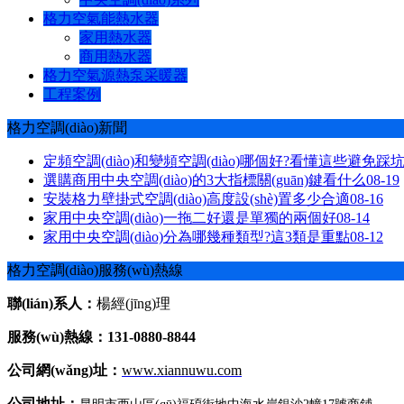
格力空氣能熱水器
家用熱水器
商用熱水器
格力空氣源熱泵采暖器
工程案例
格力空調(diào)新聞
定頻空調(diào)和變頻空調(diào)哪個好?看懂這些避免踩
選購商用中央空調(diào)的3大指標關(guān)鍵看什么
08-19
安裝格力壁掛式空調(diào)高度設(shè)置多少合適
08-16
家用中央空調(diào)一拖二好還是單獨的兩個好
08-14
家用中央空調(diào)分為哪幾種類型?這3類是重點
08-12
格力空調(diào)服務(wù)熱線
聯(lián)系人：
楊經(jīng)理
服務(wù)熱線：131-0880-8844
公司網(wǎng)址：
www.xiannuwu.com
公司地址：