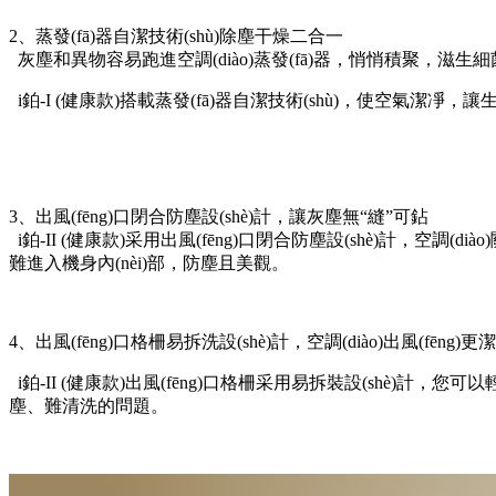
2、蒸發(fā)器自潔技術(shù)除塵干燥二合一
灰塵和異物容易跑進空調(diào)蒸發(fā)器，悄悄積聚，滋生細菌
i鉑-I (健康款)搭載蒸發(fā)器自潔技術(shù)，
使空氣潔凈，
讓
3、
出風(fēng)口閉合防塵設(shè)計，讓灰塵無“縫”可鉆
i鉑-II (健康款)采用出風(fēng)口閉合防塵設(shè)計，空調(diào
難進入機身內(nèi)部，防塵且美觀。
4、
出風(fēng)口格柵易拆洗設(shè)計，空調(diào)出風(fēng)更
i鉑-II (健康款)出風(fēng)口格柵采用易
拆裝設(shè)計，您可以輕
塵、難清洗的問題。