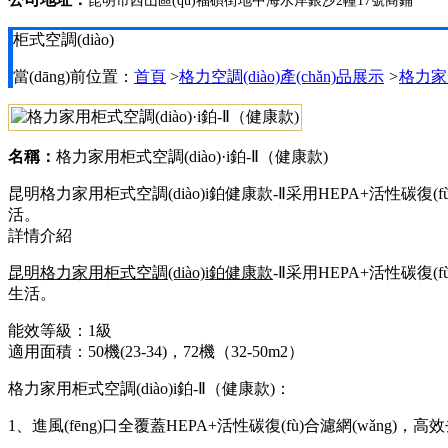
昆明市西山區(qū)福碩街地中海水岸銀沙2幢17號商鋪
柜式空調(diào)
當(dāng)前位置：
首頁
>
格力空調(diào)產(chǎn)品展示
>
格力家用
名稱：
格力家用柜式空調(diào)·i鉑-Ⅱ（健康款)
昆明格力家用柜式空調(diào)i鉑健康款-Ⅱ采用HEPA+活性碳復(fù)
活。
詳情介紹
昆明格力家用柜式空調(diào)i鉑健康款
-Ⅱ
采用HEPA+活性碳復(f
生活。
能效等級：1級
適用面積：50機(23-34)，72機（32-50m2）
格力家用柜式空調(diào)
i鉑-Ⅱ（健康款)：
1、進風(fēng)口全覆蓋HEPA+活性碳復(fù)合濾網(wǎng)，高