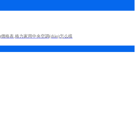
o)價格表
,
格力家用中央空調(diào)怎么樣