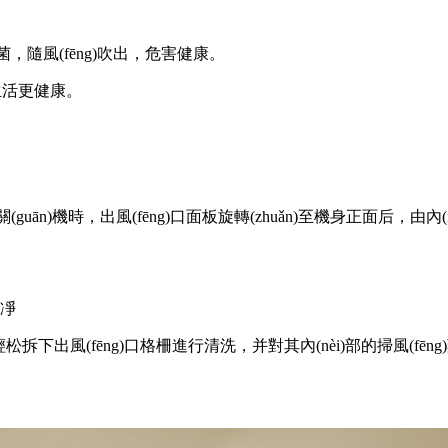
，隨風(fēng)吹出，危害健康。
生活更健康。
)關(guān)機時，出風(fēng)口面板旋轉(zhuǎn)至機身正面后
潔凈
松拆下出風(fēng)口格
柵進行清洗，并對其內(nèi)部的掃風(fēn