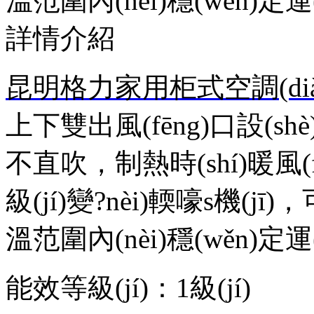
溫范圍內(nèi)穩(wěn)定運(y
詳情介紹
昆明格力家用柜式空調(diào)
上下雙出風(fēng)口設(shè)計(
不直吹，制熱時(shí)暖風(
級(jí)變?nèi)輭嚎s機(jī)
溫范圍內(nèi)穩(wěn)定運
能效等級(jí)：1級(jí)