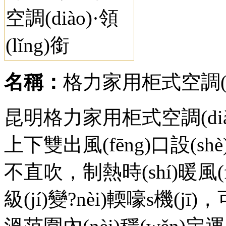
名稱：
格力家用柜式空調(dià
昆明格力家用柜式空調(diào)
上下雙出風(fēng)口設(shè)計
不直吹，制熱時(shí)暖風(f
級(jí)變?nèi)輭嚎s機(jī)