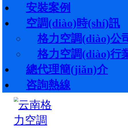
安裝案例
空調(diào)時(shí)訊
格力空調(diào)公司動
格力空調(diào)行業(y
總代理簡(jiǎn)介
咨詢熱線