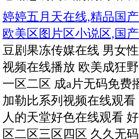
婷婷五月天在线,精品国
欧美区图片区小说区,国