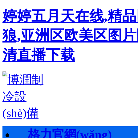
婷婷五月天在线,精
狼,亚洲区欧美区图片
清直播下载
格力官網(wǎng)