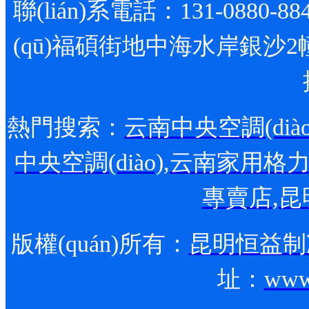
聯(lián)系電話：131-0880-88
(qū)福碩街地中海水岸銀沙2
熱門搜索：
云南中央空調(diào
中央空調(diào)
,
云南家用格力空調
專賣店
,
昆
版權(quán)所有：
昆明恒益制冷
址：
www