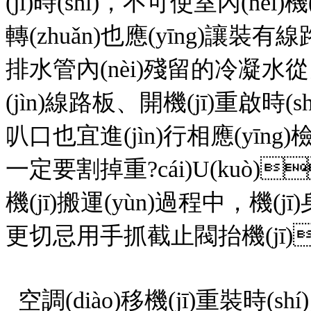
(jī)時(shí)，不可使室內(nèi
轉(zhuǎn)也應(yīng)讓裝
排水管內(nèi)殘留的冷凝水從
(jìn)線路板、開機(jī)重啟時(
叭口也宜進(jìn)行相應(yīng)檢查
一定要割掉重?cái)U(kuò)
機(jī)搬運(yùn)過程中，機
更切忌用手抓截止閥抬機(jī)
空調(diào)移機(jī)重裝時(