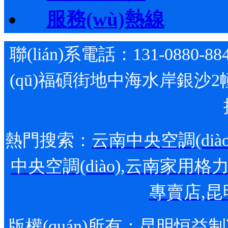
服務(wù)熱線
聯(lián)系電話：131-0880-88
(qū)福碩街地中海水岸銀沙2
熱門搜索：
云南中央空調(diào
中央空調(diào)
,
云南家用格力空調
專賣店
,
昆
版權(quán)所有：
昆明恒益制冷