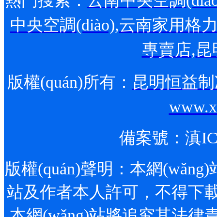
熱門搜索：
云南中央空調(diào
中央空調(diào)
,
云南家用格力空調
專賣店
,
昆
版權(quán)所有：
昆明恒益制
www.x
備案號：
滇IC
版權(quán)聲明：本網(wǎng)站
站及作者本人許可，不得下載
本網(wǎng)站將追究其法律責任