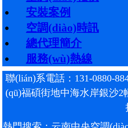
安裝案例
空調(diào)時訊
總代理簡介
服務(wù)熱線
聯(lián)系電話：131-0880-88
(qū)福碩街地中海水岸銀沙2
熱門搜索：
云南中央空調(diào