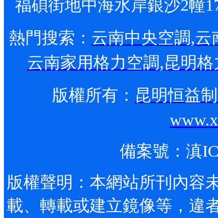
福碩街地中海水岸銀沙2幢1
熱門搜索：
云南中央空調
,
云
云南家用格力空調
,
昆明
格
版權所有：
昆明恒益制
www.x
備案號：
滇IC
版權聲明：本網站所刊內容未
載、轉載或建立鏡像等，