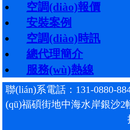
空調(diào)報價
安裝案例
空調(diào)時訊
總代理簡介
服務(wù)熱線
聯(lián)系電話：131-0880-88
(qū)福碩街地中海水岸銀沙2